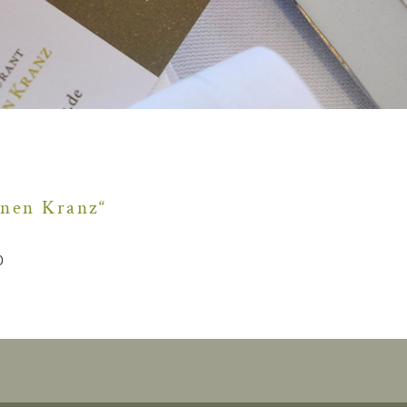
ünen Kranz“
0